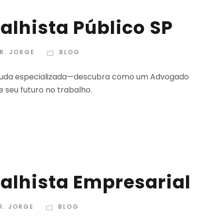
lhista Público SP
R. JORGE
BLOG
m ajuda especializada—descubra como um Advogado
e seu futuro no trabalho.
alhista Empresarial
R. JORGE
BLOG