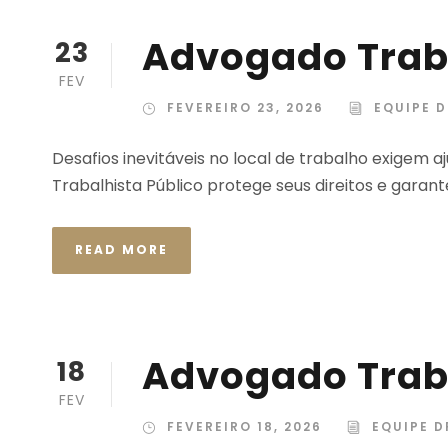
Advogado Traba
23
FEV
FEVEREIRO 23, 2026
EQUIPE D
Desafios inevitáveis no local de trabalho exige
Trabalhista Público protege seus direitos e garant
READ MORE
Advogado Trab
18
FEV
FEVEREIRO 18, 2026
EQUIPE D