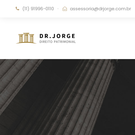
(11) 91996-0110
·
assessoria@drjorge.com.br