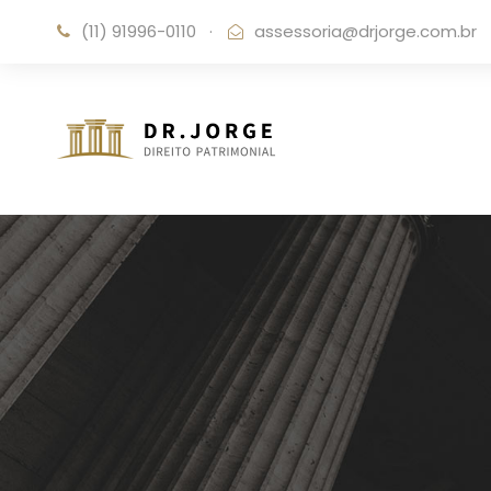
(11) 91996-0110
·
assessoria@drjorge.com.br