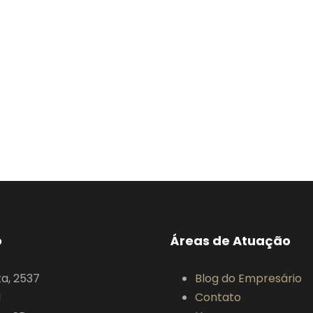
o
Áreas de Atuação
ta, 2537
Blog do Empresário
a
Contato