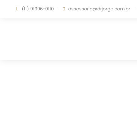
(11) 91996-0110
·
assessoria@drjorge.com.br
·