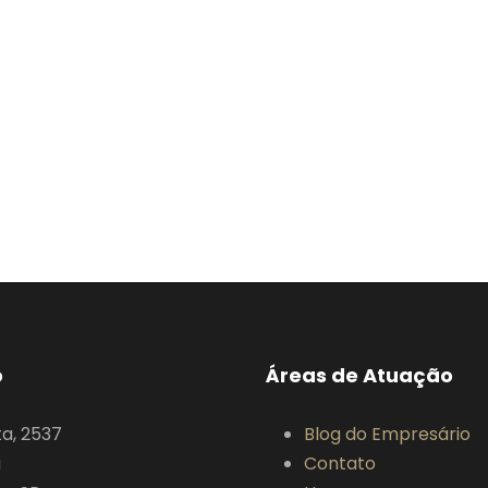
o
Áreas de Atuação
ta, 2537
Blog do Empresário
a
Contato