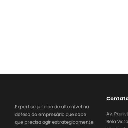
Contat
Expertise jurídica de alto nível na
Av. Paulis
defesa do empresário que sabe
Bela Vist
que precisa agir estrategicamente.