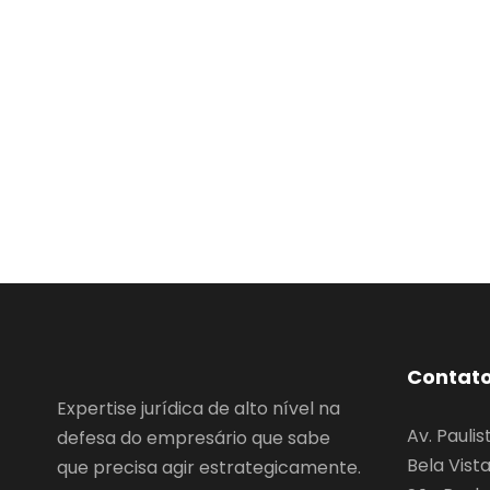
Contat
Expertise jurídica de alto nível na
Av. Paulis
defesa do empresário que sabe
Bela Vist
que precisa agir estrategicamente.