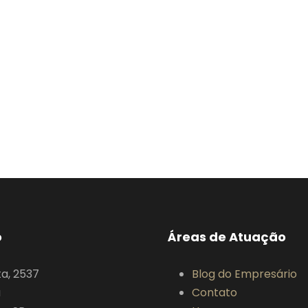
o
Áreas de Atuação
ta, 2537
Blog do Empresário
a
Contato