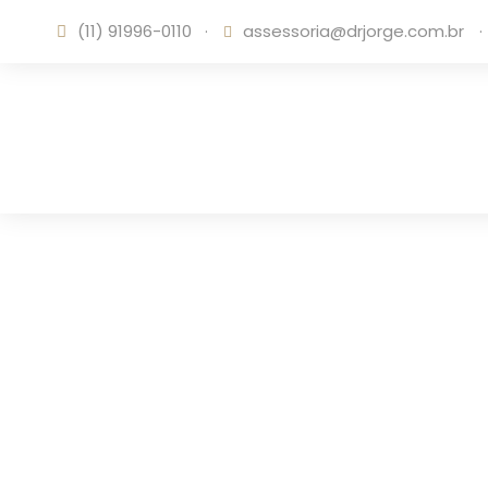
(11) 91996-0110
·
assessoria@drjorge.com.br
·