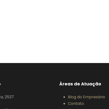
o
Áreas de Atuação
ta, 2537
Blog do Empresário
a
Contato