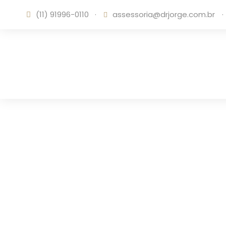
(11) 91996-0110
·
assessoria@drjorge.com.br
·