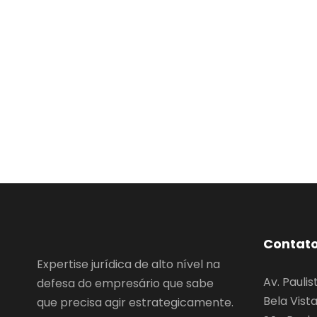
Contat
Expertise jurídica de alto nível na
Av. Paulis
defesa do empresário que sabe
Bela Vist
que precisa agir estrategicamente.