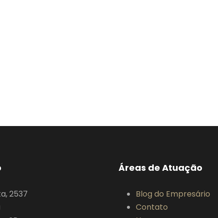
o
Áreas de Atuação
ta, 2537
Blog do Empresário
a
Contato