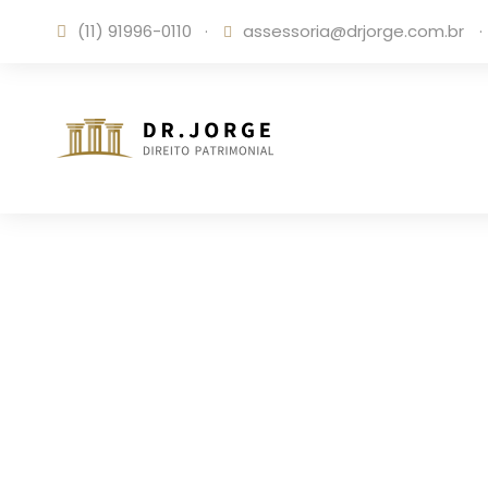
(11) 91996-0110
·
assessoria@drjorge.com.br
·