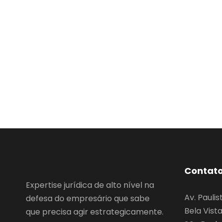
Contat
Expertise jurídica de alto nível na
Av. Paulis
defesa do empresário que sabe
Bela Vist
que precisa agir estrategicamente.