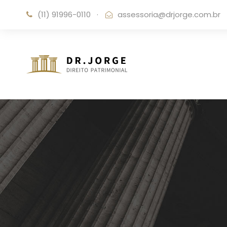
(11) 91996-0110
·
assessoria@drjorge.com.br