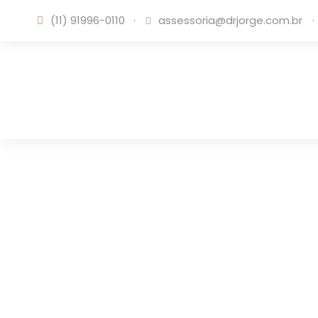
(11) 91996-0110
·
assessoria@drjorge.com.br
·