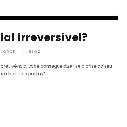
al irreversível?
. JORGE
BLOG
obrevivência, você consegue dizer se a crise do seu
ará todas as portas?