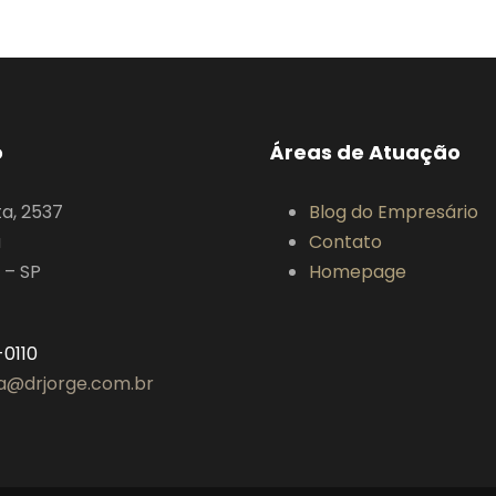
o
Áreas de Atuação
ta, 2537
Blog do Empresário
a
Contato
 – SP
Homepage
-0110
ia@drjorge.com.br