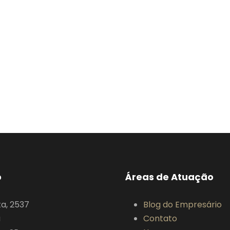
o
Áreas de Atuação
ta, 2537
Blog do Empresário
a
Contato