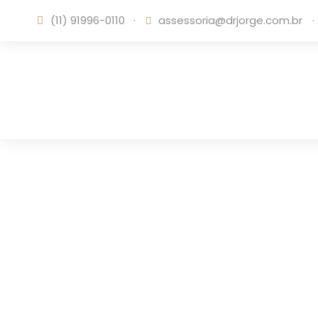
(11) 91996-0110
·
assessoria@drjorge.com.br
·