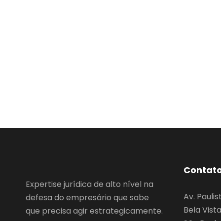
Contat
Expertise jurídica de alto nível na
Av. Paulis
defesa do empresário que sabe
Bela Vist
que precisa agir estrategicamente.