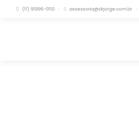
(11) 91996-0110
·
assessoria@drjorge.com.br
·