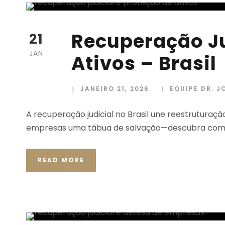
Recuperação Ju
21
JAN
Ativos – Brasil
JANEIRO 21, 2026
EQUIPE DR. J
A recuperação judicial no Brasil une reestruturaç
empresas uma tábua de salvação—descubra como 
READ MORE