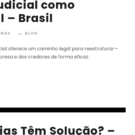
udicial como
l – Brasil
ORGE
BLOG
icial oferece um caminho legal para reestruturar—
resa e dos credores de forma eficaz.
ias Têm Solução? –