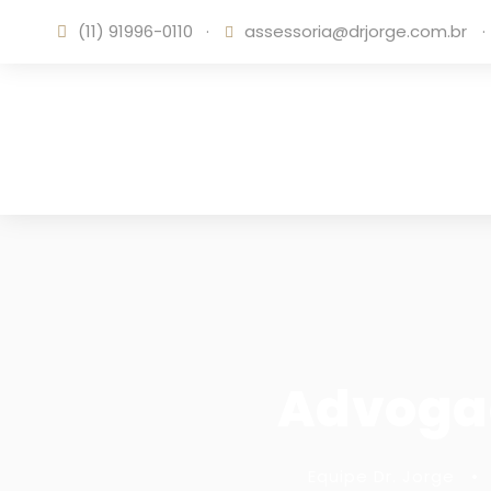
(11) 91996-0110
·
assessoria@drjorge.com.br
·
Advogad
Equipe Dr. Jorge
•