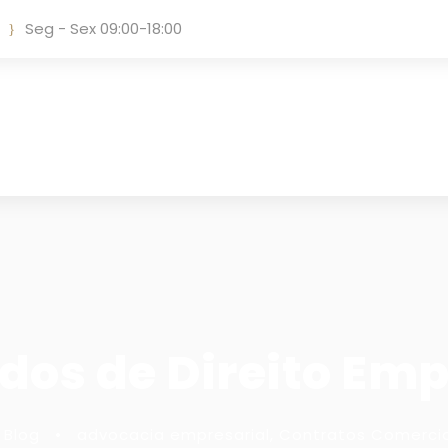
Seg - Sex 09:00-18:00
os de Direito Emp
Blog
•
advocacia empresarial
,
Contratos Comercia