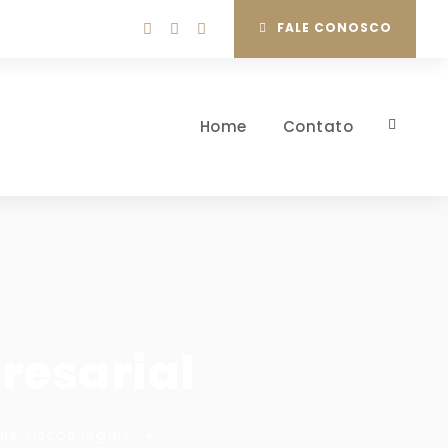
FALE CONOSCO
Home
Contato
resarial
is
,
riscos legais
•