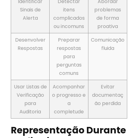
Identificar
Detectar
Abordar
Sinais de
itens
problemas
Alerta
complicados
de forma
ou incomuns
proativa
Desenvolver
Preparar
Comunicação
Respostas
respostas
fluida
para
perguntas
comuns
Usar Listas de
Acompanhar
Evitar
Verificação
o progresso e
documentaç
para
a
ão perdida
Auditoria
completude
Representação Durante