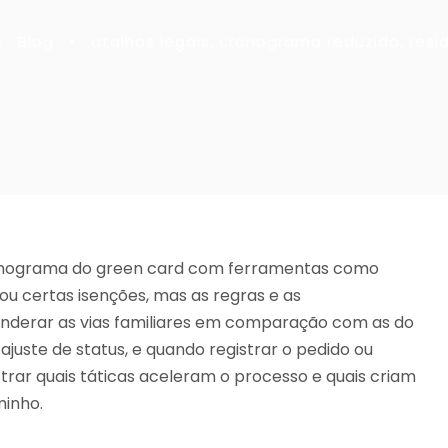
•
Blog
•
atalhos legais
,
cronograma reduzido
,
resi
onograma do green card com ferramentas como
u certas isenções, mas as regras e as
nderar as vias familiares em comparação com as do
uste de status, e quando registrar o pedido ou
strar quais táticas aceleram o processo e quais criam
minho.