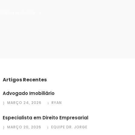
dência médica
•
Artigos Recentes
Advogado Imobiliário
MARÇO 24, 2026
RYAN
Especialista em Direito Empresarial
MARÇO 20, 2026
EQUIPE DR. JORGE