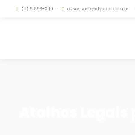
(11) 91996-0110
·
assessoria@drjorge.com.br
·
Atalhos Legais