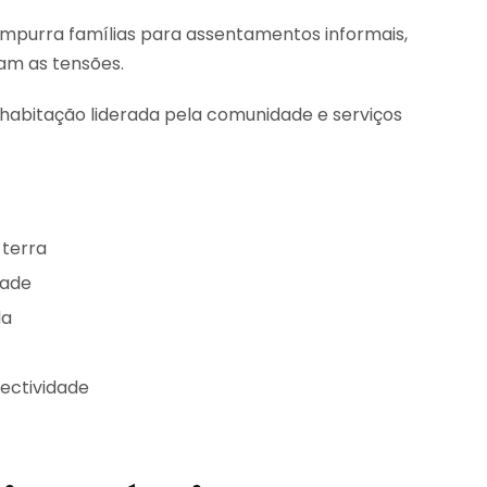
mpurra famílias para assentamentos informais,
am as tensões.
abitação liderada pela comunidade e serviços
 terra
dade
da
ectividade