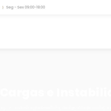
Seg - Sex 09:00-18:00
argas e Instabili
log
•
colonização brasileira
,
desigualdade social
,
e