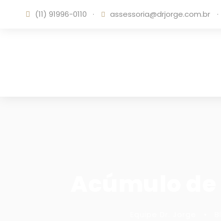
(11) 91996-0110
·
assessoria@drjorge.com.br
·
Acúmulo de C
Equipe Dr. Jorge
•
B