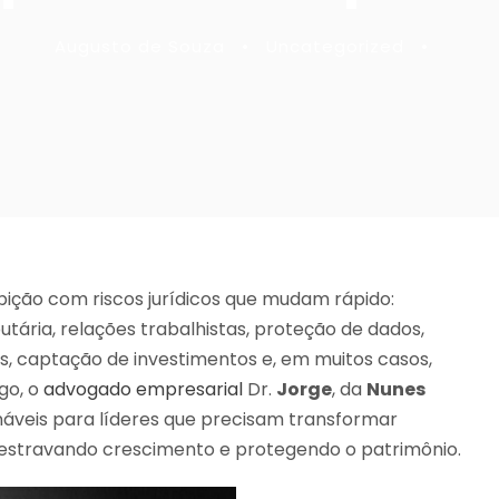
Augusto de Souza
•
Uncategorized
•
bição com riscos jurídicos que mudam rápido:
utária, relações trabalhistas, proteção de dados,
os, captação de investimentos e, em muitos casos,
go, o
advogado empresarial
Dr.
Jorge
, da
Nunes
náveis para líderes que precisam transformar
, destravando crescimento e protegendo o patrimônio.