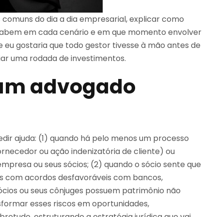
s comuns do dia a dia empresarial, explicar como
s cabem em cada cenário e em que momento envolver
ue eu gostaria que todo gestor tivesse à mão antes de
ciar uma rodada de investimentos.
 um advogado
 pedir ajuda: (1) quando há pelo menos um processo
rnecedor ou ação indenizatória de cliente) ou
empresa ou seus sócios; (2) quando o sócio sente que
s com acordos desfavoráveis com bancos,
sócios ou seus cônjuges possuem patrimônio não
sformar esses riscos em oportunidades,
bretudo, estruturando a estratégia jurídica que vai