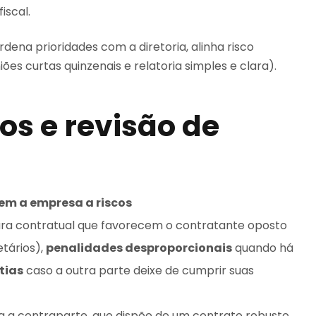
iscal.
dena prioridades com a diretoria, alinha risco
es curtas quinzenais e relatoria simples e clara).
os e revisão de
em a empresa a riscos
ptura contratual que favorecem o contratante oposto
etários),
penalidades desproporcionais
quando há
tias
caso a outra parte deixe de cumprir suas
ra a contraparte, que dispõe de um contrato robusto.