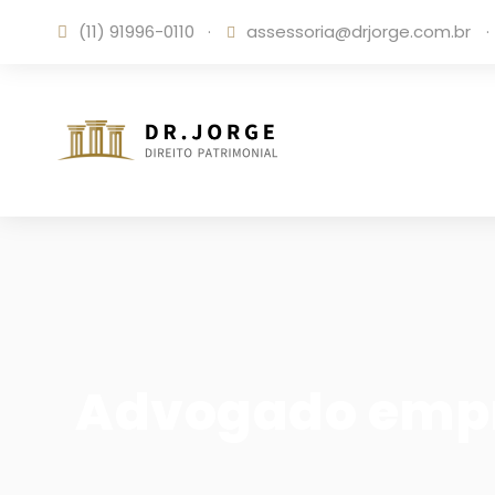
(11) 91996-0110
·
assessoria@drjorge.com.br
·
Advogado empr