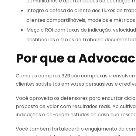
comunitários e oportunidades de cocriação m
Integre a defesa do cliente aos fluxos de tra
clientes compartilháveis, modelos e métrica
Meça o ROI com taxas de indicação, velocidad
dashboards e fluxos de trabalho documentado
Por que a Advocac
Como as compras B2B são complexas e envolvem 
clientes satisfeitos em vozes persuasivas e credí
Você aproveita os defensores para encurtar ciclos 
proposta de valor com resultados reais. Ao cultiv
indicações e co-criam estudos de caso que ress
Você também fortalecerá o engajamento da comu