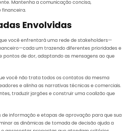
ente. Mantenha a comunicação concisa,
 financeira.
sadas Envolvidas
que você enfrentará uma rede de stakeholders—
e financeiro—cada um trazendo diferentes prioridades e
as e pontos de dor, adaptando as mensagens ao que
 que você não trata todos os contatos da mesma
eadores e alinha as narrativas técnicas e comerciais.
es, traduzir jargões e construir uma coalizão que
 de informação e etapas de aprovação para que sua
inar as dinâmicas de tomada de decisão ajuda a
 e apresentar propostas que atendam critérios