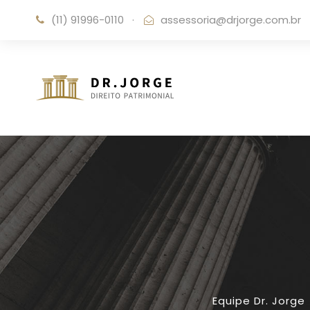
(11) 91996-0110
·
assessoria@drjorge.com.br
Equipe Dr. Jorge