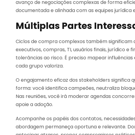
avanço de negociações complexas de forma efici
documentada e alinhada com as equipes jurídica e
Múltiplas Partes Interes
Ciclos de compra complexos também significam 
executivos, compras, TI, usuários finais, jurídico 
tolerâncias ao risco. É preciso mapear influênci
cada grupo valoriza.
O engajamento eficaz dos stakeholders significa
forma: você identifica campeões, neutraliza bloqu
Nas reuniões, você irá moderar agendas concorrent
apoie a adoção.
Acompanhe os papéis dos contatos, necessidades
abordagem permaneça oportuna e relevante. Dom
antecipar atrasos, propor compromissos práticos