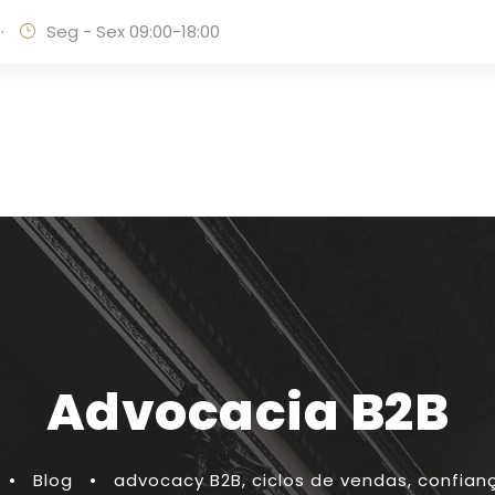
·
Seg - Sex 09:00-18:00
Advocacia B2B
•
Blog
•
advocacy B2B
,
ciclos de vendas
,
confianç