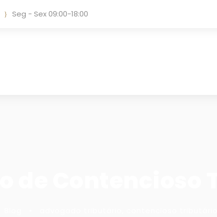
Seg - Sex 09:00-18:00
 de Contencioso T
Blog
•
advogado tributário
,
contencioso tributári