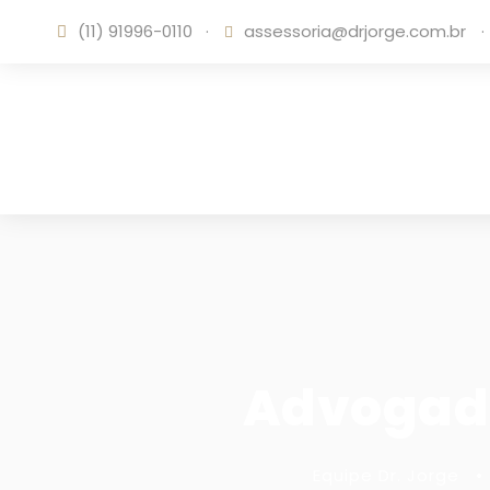
(11) 91996-0110
·
assessoria@drjorge.com.br
·
Advogado
Equipe Dr. Jorge
•