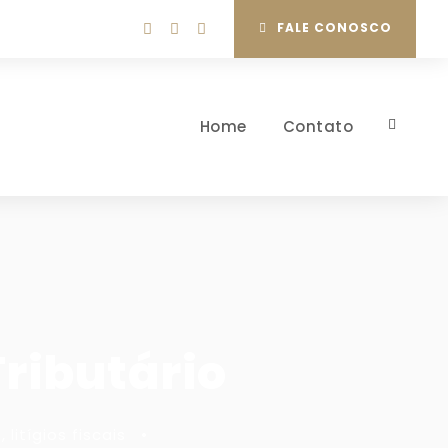
FALE CONOSCO
Home
Contato
ributário
o
,
litígios fiscais
•