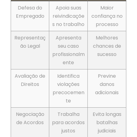
Defesa do
Apoia suas
Maior
Empregado
reivindicaçõe
confiança no
s no trabalho
processo
Representaç
Apresenta
Melhores
ão Legal
seu caso
chances de
profissionalm
sucesso
ente
Avaliação de
Identifica
Previne
Direitos
violações
danos
precocemen
adicionais
te
Negociação
Trabalha
Evita longas
de Acordos
para acordos
batalhas
justos
judiciais