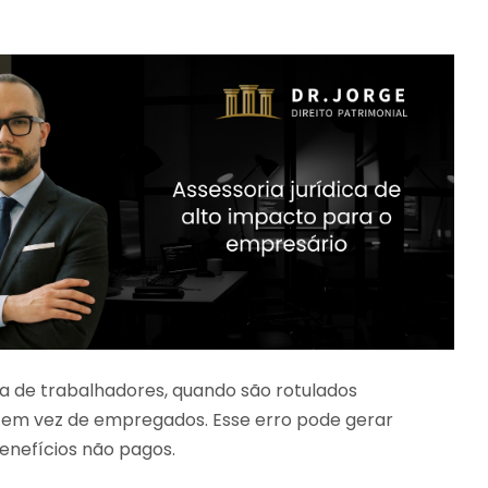
a de trabalhadores, quando são rotulados
em vez de empregados. Esse erro pode gerar
enefícios não pagos.