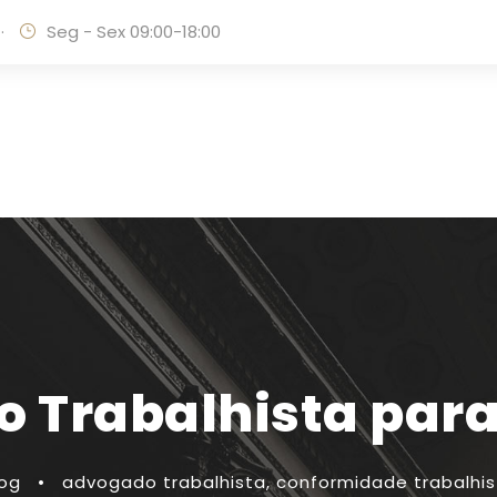
·
Seg - Sex 09:00-18:00
 Trabalhista par
log
•
advogado trabalhista
,
conformidade trabalhis