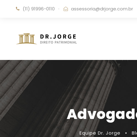
(11) 91996-0110
·
assessoria@drjorge.com.br
Advogado
Equipe Dr. Jorge
•
B