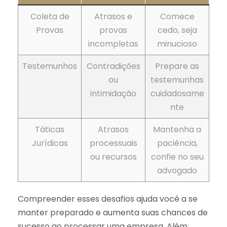
Coleta de
Atrasos e
Comece
Provas
provas
cedo, seja
incompletas
minucioso
Testemunhos
Contradições
Prepare as
ou
testemunhas
intimidação
cuidadosame
nte
Táticas
Atrasos
Mantenha a
Jurídicas
processuais
paciência,
ou recursos
confie no seu
advogado
Compreender esses desafios ajuda você a se
manter preparado e aumenta suas chances de
sucesso ao processar uma empresa. Além