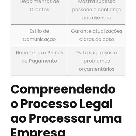
Depoimentos de
Mostra sucesso
Clientes
passado e confiança
dos clientes
Estilo de
Garante atualizações
Comunicação
claras do caso
Honorários e Planos
Evita surpresas e
de Pagamento
problemas
orçamentários
Compreendendo
o Processo Legal
ao Processar uma
Empresa