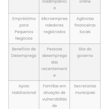
inadimplênci
online
a
Empréstimo
Microempree
Agências
para
ndedores
financeiras
Pequenos
registrados
locais
Negócios
Benefício de
Pessoas
Site do
Desemprego
desemprega
governo
das
recentement
e
Apoio
Famílias em
Secretarias
Habitacional
situação de
municipais
vulnerabilida
de