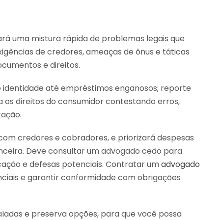
ará uma mistura rápida de problemas legais que
xigências de credores, ameaças de ônus e táticas
cumentos e direitos.
de identidade até empréstimos enganosos; reporte
a os direitos do consumidor contestando erros,
tação.
com credores e cobradores, e priorizará despesas
anceira. Deve consultar um advogado cedo para
ficação e defesas potenciais. Contratar um
advogado
nciais e garantir conformidade com obrigações
ladas e preserva opções, para que você possa