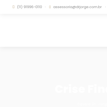
(11) 91996-0110
·
assessoria@drjorge.com.br
·
Crise Fi
Equipe Dr. Jor