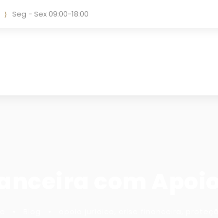
Seg - Sex 09:00-18:00
nanceira com Apoio
ge
•
Blog
•
apoio jurídico
,
crise financeira
,
proteç