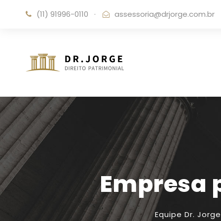
(11) 91996-0110
·
assessoria@drjorge.com.br
Empresa p
Equipe Dr. Jorge