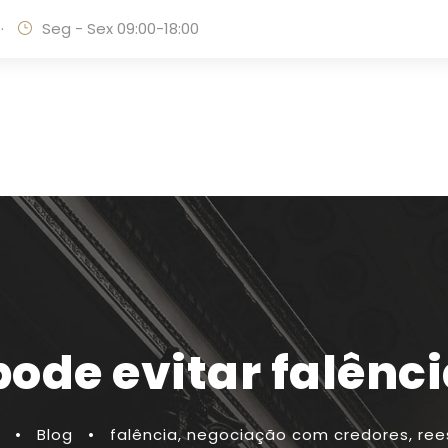
·
Seg - Sex 09:00-18:00
ode evitar falência
•
Blog
•
falência
,
negociação com credores
,
ree