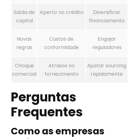
Saída de
Aperto no crédito
Diversificar
capital
financiamento
Novas
Custos de
Engajar
regras
conformidade
reguladores
Choque
Atrasos no
Ajustar sourcing
comercial
fornecimento
rapidamente
Perguntas
Frequentes
Como as empresas