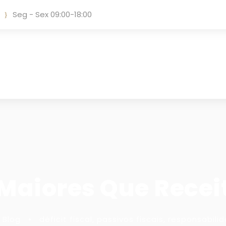
Seg - Sex 09:00-18:00
Maiores Que Receit
Blog
•
déficit fiscal
,
passivos fiscais
,
responsabili