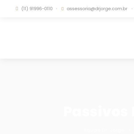
(11) 91996-0110
·
assessoria@drjorge.com.br
·
Passivos 
Equipe Dr. Jorge
•