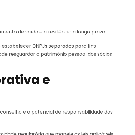
ento de saída e a resiliência a longo prazo.
e estabelecer
CNPJs separados
para fins
pode resguardar o patrimônio pessoal dos sócios
rativa e
onselho e o potencial de responsabilidade dos
ade regulatória que mapeie as leis aplicáveis,