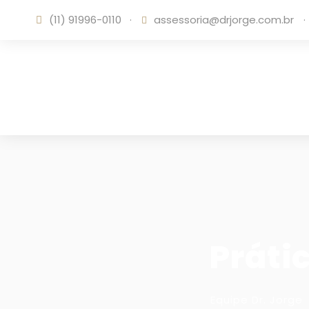
(11) 91996-0110
·
assessoria@drjorge.com.br
·
Práti
Equipe Dr. Jorge