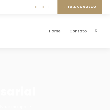
FALE CONOSCO
Home
Contato
sarial
iva
,
startups
•