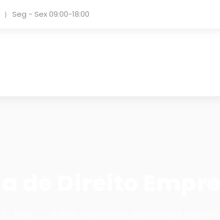
Seg - Sex 09:00-18:00
ca de Direito Empre
•
Blog
•
direito empresarial
,
governança corporat