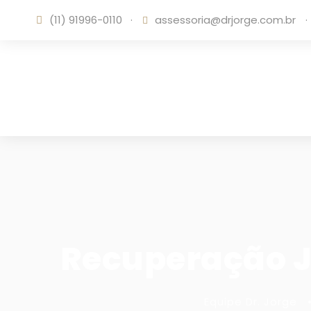
(11) 91996-0110
·
assessoria@drjorge.com.br
·
Recuperação Ju
Equipe Dr. Jorge