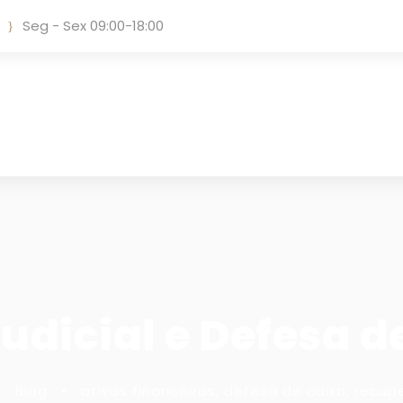
Seg - Sex 09:00-18:00
dicial e Defesa de
•
Blog
•
ativos financeiros
,
defesa de caixa
,
recupe