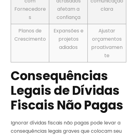
com
atrasados
comunicação
Fornecedore
afetam a
clara
s
confiança
Planos de
Expansões e
Ajustar
Crescimento
projetos
orçamentos
adiados
proativamen
te
Consequências
Legais de Dívidas
Fiscais Não Pagas
Ignorar dívidas fiscais não pagas pode levar a
consequências legais graves que colocam seu