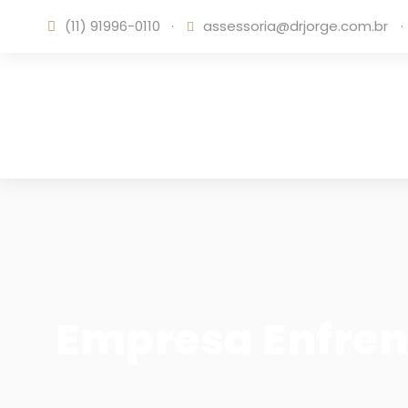
(11) 91996-0110
·
assessoria@drjorge.com.br
·
Empresa Enfren