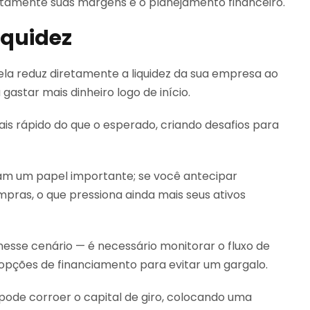
etamente suas margens e o planejamento financeiro.
iquidez
la reduz diretamente a liquidez da sua empresa ao
gastar mais dinheiro logo de início.
mais rápido do que o esperado, criando desafios para
m um papel importante; se você antecipar
pras, o que pressiona ainda mais seus ativos
nesse cenário — é necessário monitorar o fluxo de
opções de financiamento para evitar um gargalo.
pode corroer o capital de giro, colocando uma