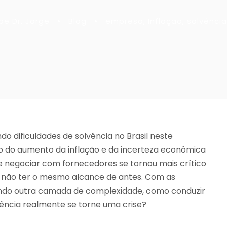
pe Dr. Jorge
•
Blog
•
empresa
,
Inflação
,
solvência
o dificuldades de solvência no Brasil neste
 do aumento da inflação e da incerteza econômica
 e negociar com fornecedores se tornou mais crítico
m não ter o mesmo alcance de antes. Com as
ando outra camada de complexidade, como conduzir
vência realmente se torne uma crise?